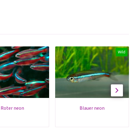
Wild
roter neon
blauer neon