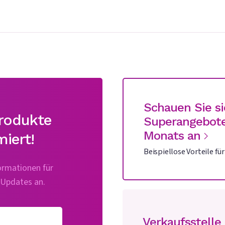
Schauen Sie si
Produkte
Superangebote
Monats an
iert!
Beispiellose Vorteile fü
formationen für
e Updates an.
Verkaufsstelle