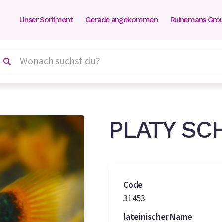
Unser Sortiment
Gerade angekommen
Ruinemans Gro
y
platy
platy schwarz gelb
PLATY SC
Code
31453
lateinischer Name