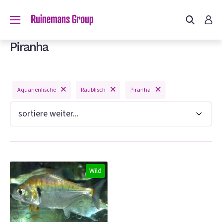
du?
Piranha
Aquarienfische
Raubfisch
Piranha
n
Wild
e