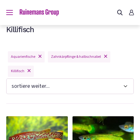
du?
Killifisch
Aquarienfische
Zahnkärpflinge & halbschnabel
n
Killifisch
e