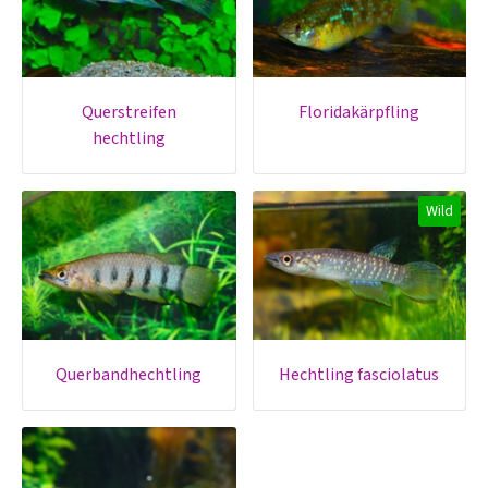
querstreifen
floridakärpfling
hechtling
Wild
querbandhechtling
hechtling fasciolatus