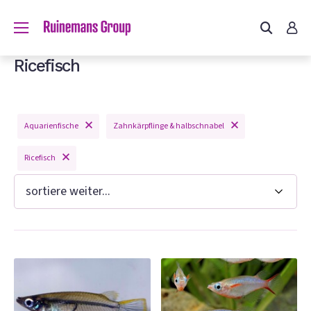
du?
Ricefisch
Aquarienfische
Zahnkärpflinge & halbschnabel
n
Ricefisch
e