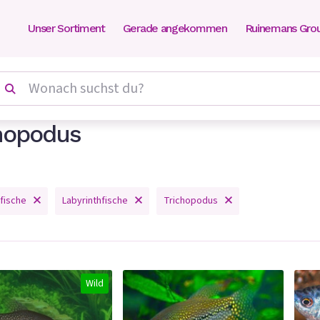
Unser Sortiment
Gerade angekommen
Ruinemans Gro
hopodus
fische
Labyrinthfische
Trichopodus
Wild