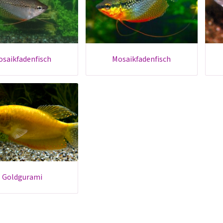
mosaikfadenfisch
mosaikfadenfisch
goldgurami