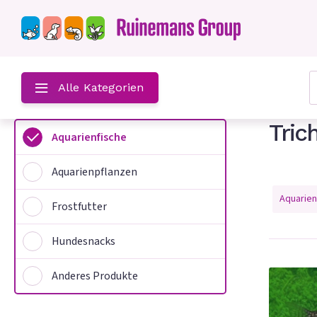
hst
Alle Kategorien
Tric
Aquarienfische
Aquarienpflanzen
n
Aquarien
Frostfutter
Hundesnacks
Anderes Produkte
e