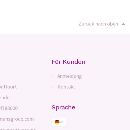
Zurück nach oben
Für Kunden
9
Anmeldung
ntfoort
Kontakt
lande
Sprache
 4788000
emansgroup.com
DE
nemansgroup.com