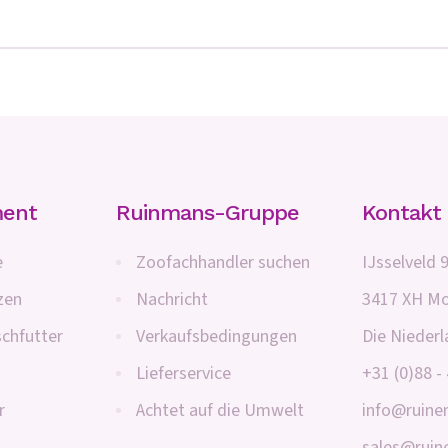
ment
Ruinmans-Gruppe
Kontakt
e
Zoofachhandler suchen
IJsselveld 
zen
Nachricht
3417 XH Mo
schfutter
Verkaufsbedingungen
Die Nieder
Lieferservice
+31 (0)88 -
r
Achtet auf die Umwelt
info@ruin
sales@rui