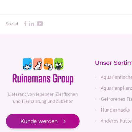
Sozial
Unser Sorti
Aquarienfisch
Aquarienpflan
Lieferant von lebenden Zierfischen
Gefrorenes Fi
und Tiernahrung und Zubehör
Hundesnacks
Anderes Futte
Kunde werden