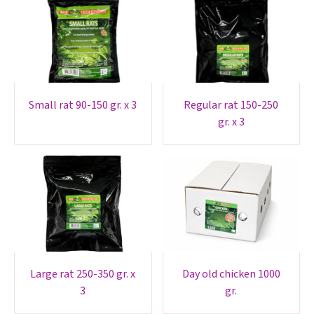
small rat 90-150 gr. x 3
regular rat 150-250
gr. x 3
large rat 250-350 gr. x
day old chicken 1000
3
gr.