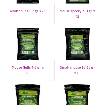
mousepups 1-2 gr. x 25
mouse specky 2 -3 gr. x
25
mouse fluffs 4-6 gr. x
small mouse 10-15 gr
25
x 15