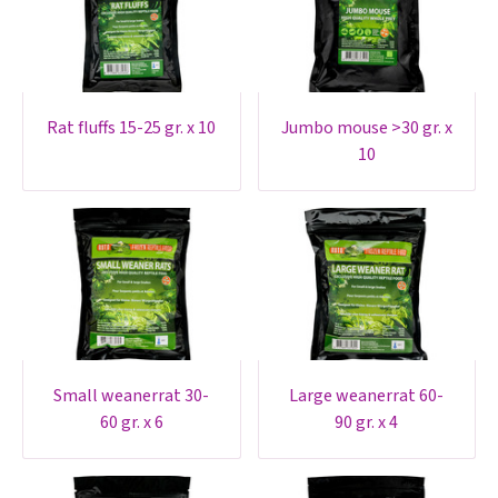
rat fluffs 15-25 gr. x 10
jumbo mouse >30 gr. x
10
small weanerrat 30-
large weanerrat 60-
60 gr. x 6
90 gr. x 4