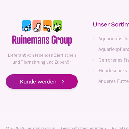
Unser Sorti
Aquarienfisch
Aquarienpflan
Lieferant von lebenden Zierfischen
Gefrorenes Fi
und Tiernahrung und Zubehör
Hundesnacks
Anderes Futte
Kunde werden
© 2026 Ruinemans Group
Geschäftsbedingungen
Privatsp