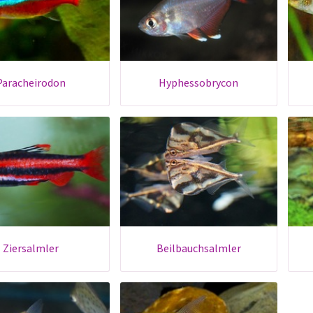
paracheirodon
hyphessobrycon
ziersalmler
beilbauchsalmler