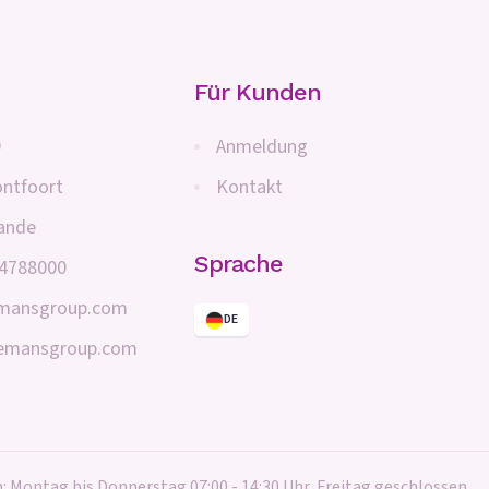
Für Kunden
9
Anmeldung
ntfoort
Kontakt
lande
Sprache
 4788000
emansgroup.com
DE
nemansgroup.com
: Montag bis Donnerstag 07:00 - 14:30 Uhr, Freitag geschlossen