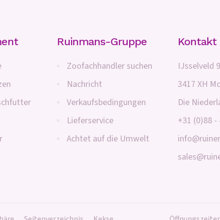
ment
Ruinmans-Gruppe
Kontakt
e
Zoofachhandler suchen
IJsselveld 
zen
Nachricht
3417 XH Mo
schfutter
Verkaufsbedingungen
Die Nieder
Lieferservice
+31 (0)88 -
r
Achtet auf die Umwelt
info@ruin
sales@rui
häre
Seitenverzeichnis
Kekse
Öffnungszeiten