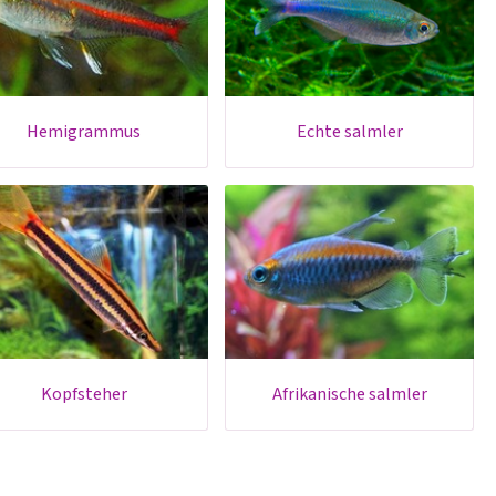
hemigrammus
echte salmler
kopfsteher
afrikanische salmler