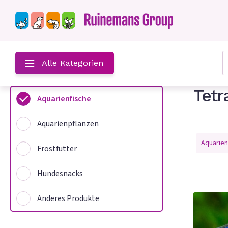
hst
Alle Kategorien
Tetr
Aquarienfische
Aquarienpflanzen
n
Aquarien
Frostfutter
Hundesnacks
Anderes Produkte
e