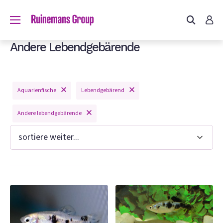
du?
Andere Lebendgebärende
Aquarienfische
Lebendgebärend
n
Andere lebendgebärende
e