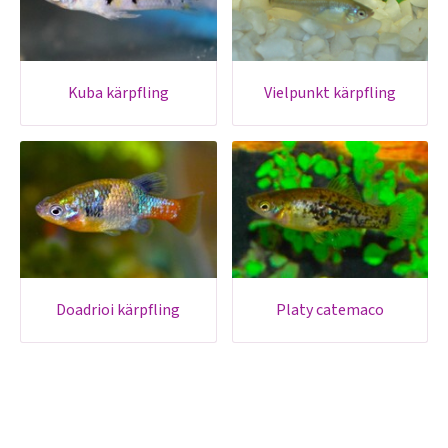
kuba kärpfling
vielpunkt kärpfling
doadrioi kärpfling
platy catemaco