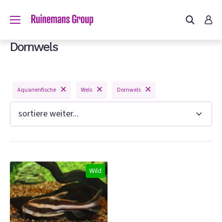
du?
Dornwels
Aquarienfische
Wels
Dornwels
n
Wild
e