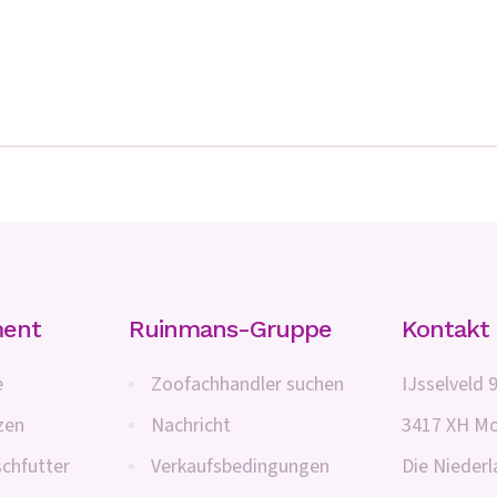
ment
Ruinmans-Gruppe
Kontakt
e
Zoofachhandler suchen
IJsselveld 
zen
Nachricht
3417 XH Mo
schfutter
Verkaufsbedingungen
Die Nieder