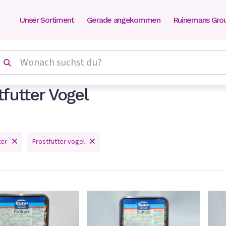
Unser Sortiment
Gerade angekommen
Ruinemans Gro
tfutter Vogel
ter
Frostfutter vogel