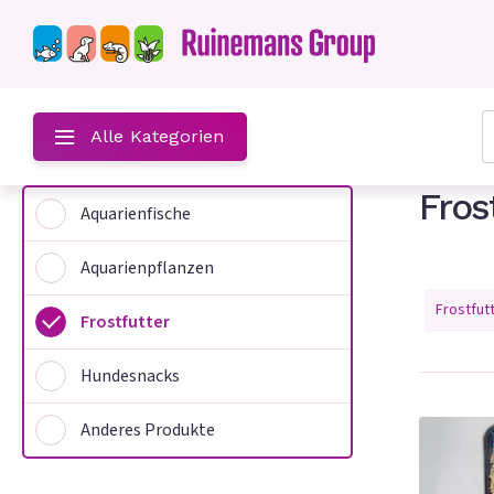
hst
Alle Kategorien
Fros
Aquarienfische
Aquarienpflanzen
n
Frostfut
Frostfutter
Hundesnacks
Anderes Produkte
e