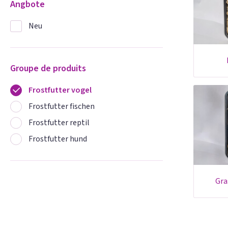
Angbote
Neu
Groupe de produits
Frostfutter vogel
Frostfutter fischen
Frostfutter reptil
Frostfutter hund
gr