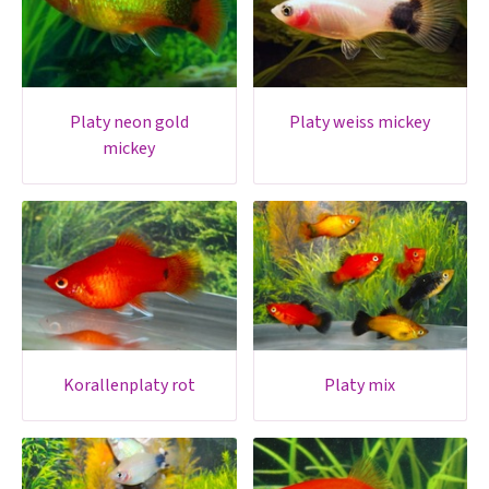
platy neon gold
platy weiss mickey
mickey
korallenplaty rot
platy mix