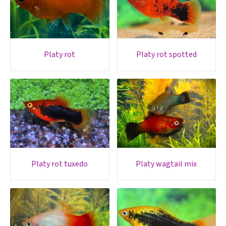
platy rot
platy rot spotted
platy rot tuxedo
platy wagtail mix