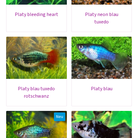
platy bleeding heart
platy neon blau
tuxedo
platy blau tuxedo
platy blau
rotschwanz
Neu