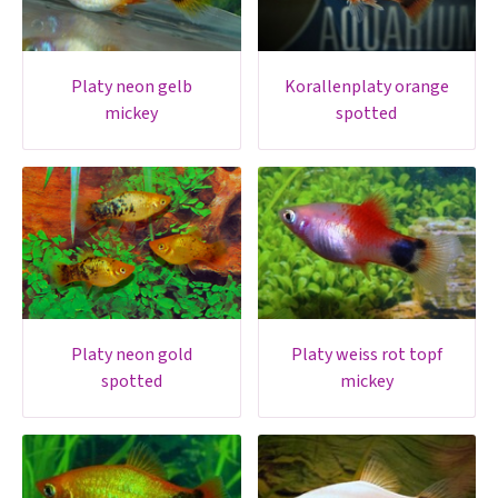
platy neon gelb
korallenplaty orange
mickey
spotted
platy neon gold
platy weiss rot topf
spotted
mickey