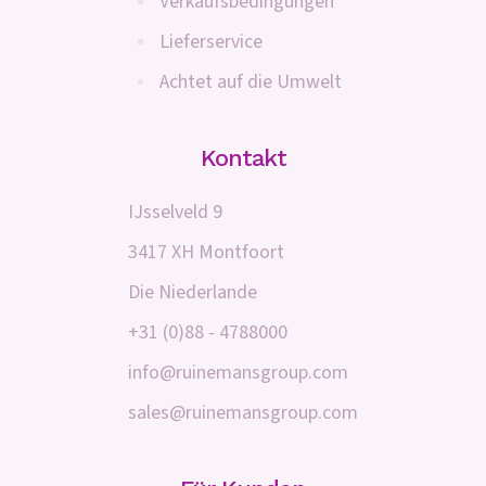
Verkaufsbedingungen
Lieferservice
Achtet auf die Umwelt
Kontakt
IJsselveld 9
3417 XH Montfoort
Die Niederlande
+31 (0)88 - 4788000
info@ruinemansgroup.com
sales@ruinemansgroup.com