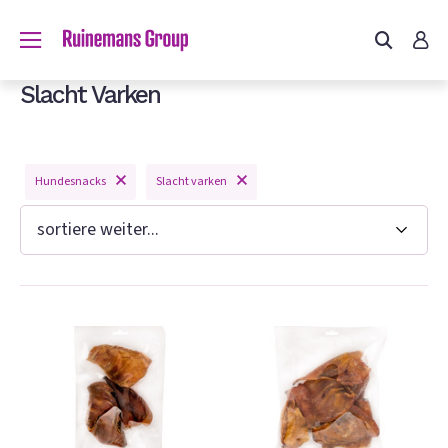
du?
Slacht Varken
Hundesnacks
Slacht varken
n
e