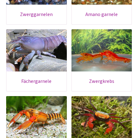
zwerggarnelen
amano garnele
fächergarnele
zwergkrebs