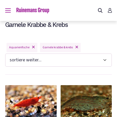
du?
Garnele Krabbe & Krebs
Aquarienfische
Garnele krabbe & krebs
n
e