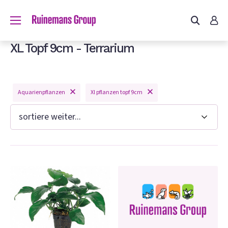
du?
XL Topf 9cm - Terrarium
Aquarienpflanzen
Xl pflanzen topf 9cm
n
e