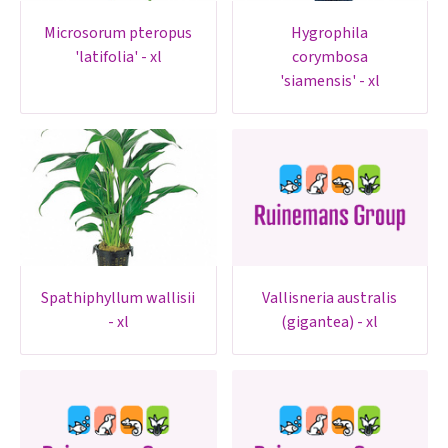
microsorum pteropus
hygrophila
'latifolia' - xl
corymbosa
'siamensis' - xl
spathiphyllum wallisii
vallisneria australis
- xl
(gigantea) - xl