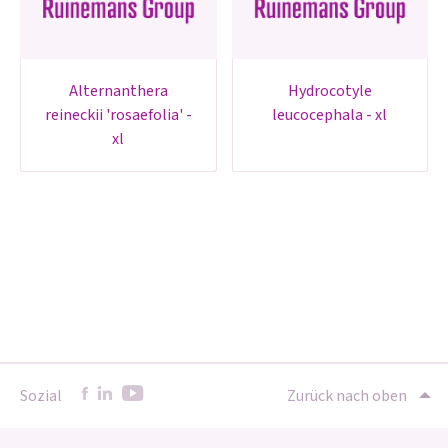
alternanthera
hydrocotyle
reineckii 'rosaefolia' -
leucocephala - xl
xl
Sozial
Zurück nach oben