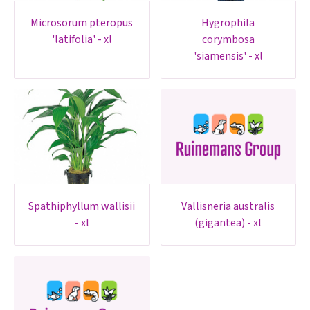
microsorum pteropus
hygrophila
'latifolia' - xl
corymbosa
'siamensis' - xl
spathiphyllum wallisii
vallisneria australis
- xl
(gigantea) - xl