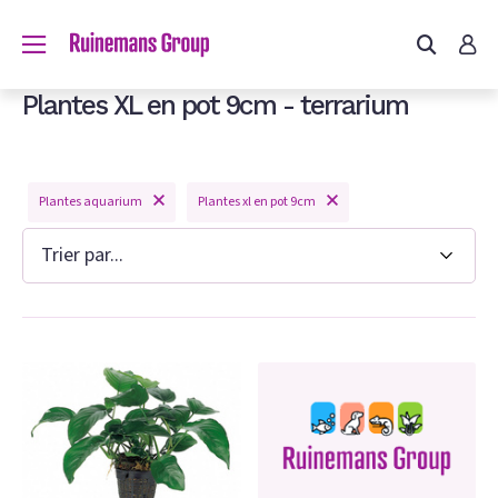
us?
Plantes XL en pot 9cm - terrarium
um
Plantes aquarium
Plantes xl en pot 9cm
m
on congelee
hien