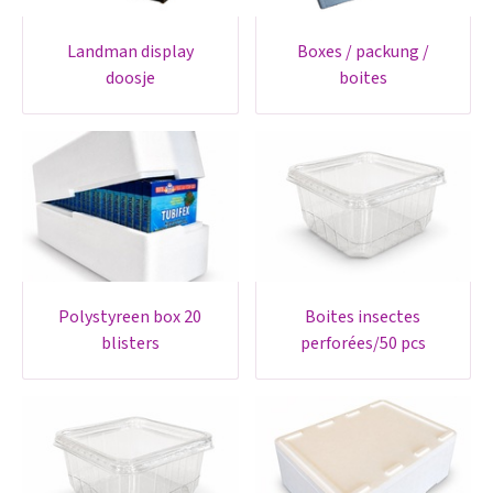
landman display
boxes / packung /
doosje
boites
polystyreen box 20
boites insectes
blisters
perforées/50 pcs