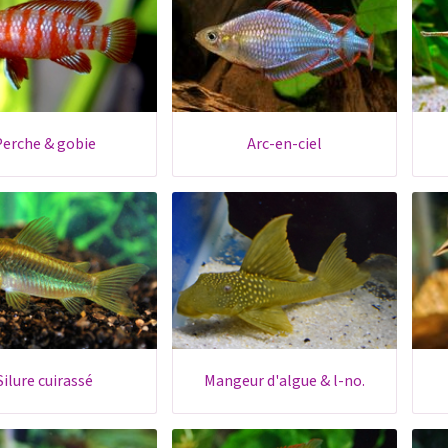
perche & gobie
arc-en-ciel
silure cuirassé
mangeur d'algue & l-no.