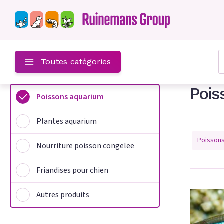
z-
Toutes catégories
Pois
Poissons aquarium
um
Plantes aquarium
m
Poisson
Nourriture poisson congelee
on congelee
Friandises pour chien
hien
Autres produits