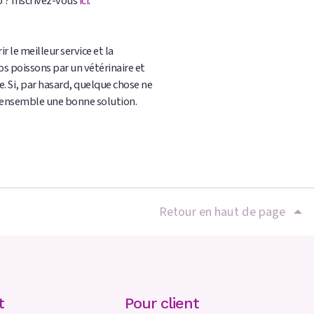
 ? Inscrivez-vous
ici
.
 le meilleur service et la
s poissons par un vétérinaire et
e. Si, par hasard, quelque chose ne
 ensemble une bonne solution.
Retour en haut de page
t
Pour client