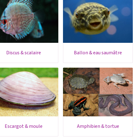
discus & scalaire
ballon & eau saumâtre
escargot & moule
amphibien & tortue