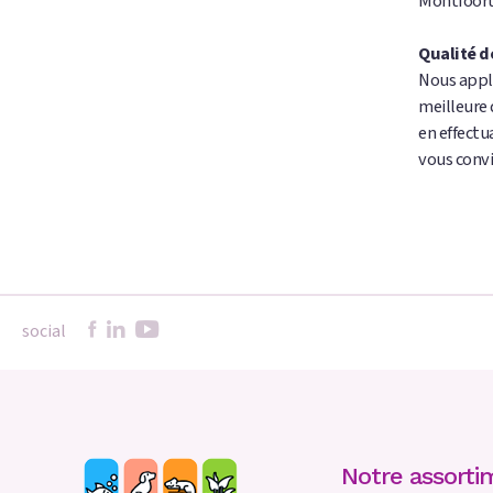
Montfoort 
Qualité d
Nous appli
meilleure 
en effectu
vous conv
social
Notre assorti