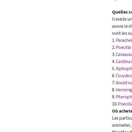
Quelles s
Il existe 
avons le c
sont les su
1.
Parachei
2.
Poecilia
3.
Carassiu
4.
Cardina
5.
Xiphoph
6.
Corydor
7.
Ancistru
8.
Hemmig
9.
Pteroph
10.
Poecil
Où achete
Les partic
animalier,