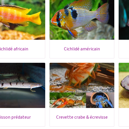
cichlidé africain
cichlidé américain
oisson prédateur
crevette crabe & écrevisse