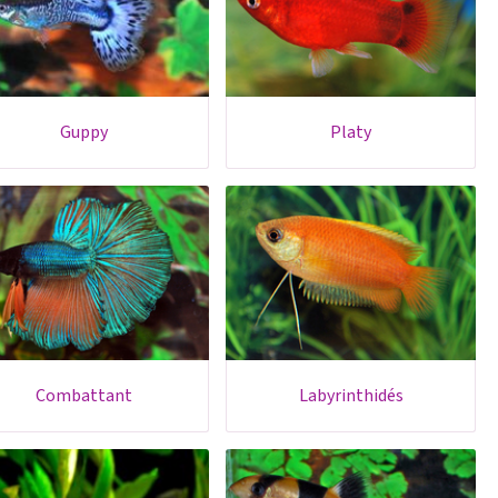
guppy
platy
combattant
labyrinthidés