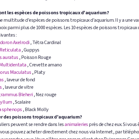
ont les espèces de poissons tropicaux d'aquarium?
une multitude d'espèces de poissons tropicaux d'aquarium. Il y a une vari
hoix parmi plus de 1000 espèces. Les 10 espèces de poissons tropicaux
ivantes :
doron Axelrodi
, Tétra Cardinal
 Reticulata
, Guppys
s auratus
, Poisson Rouge
 Multidentata
, Crevette amano
orus Maculatus
,
Platy
as
, laveur de fond
s
, laveur de vitre
rammus Bleheri
, Nez rouge
yllum
, Scalaire
ia sphenops
, Black Molly
r des poissons tropicaux d'aquarium?
uliers peuvent se rendre dans les
animaleries
près de chez eux. Si vous 
 vous pouvez acheter directement chez nous via Internet, par télépho