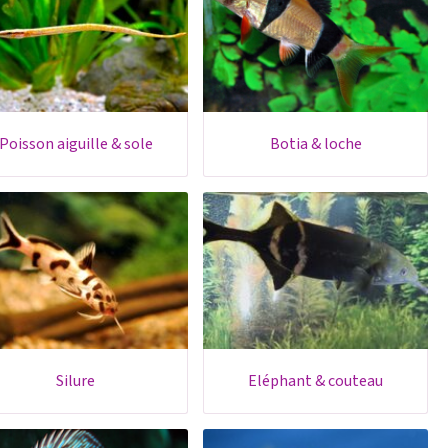
poisson aiguille & sole
botia & loche
silure
eléphant & couteau