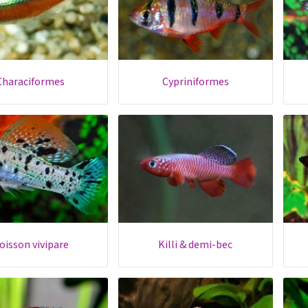
characiformes
cypriniformes
poisson vivipare
killi & demi-bec