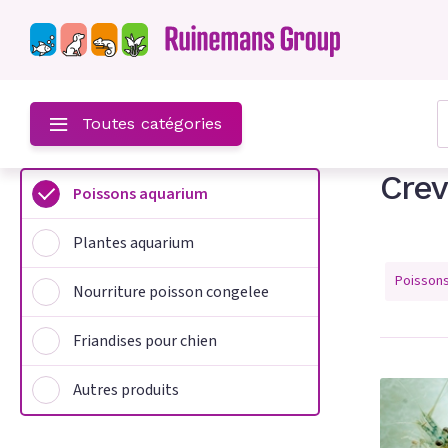
z-
Toutes catégories
Crev
Poissons aquarium
um
Plantes aquarium
m
Poisson
Nourriture poisson congelee
on congelee
Friandises pour chien
hien
Autres produits