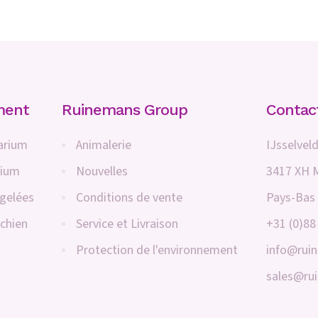
ment
Ruinemans Group
Contac
arium
Animalerie
IJsselveld
rium
Nouvelles
3417 XH 
ngelées
Conditions de vente
Pays-Bas
 chien
Service et Livraison
+31 (0)88
Protection de l'environnement
info@rui
sales@ru