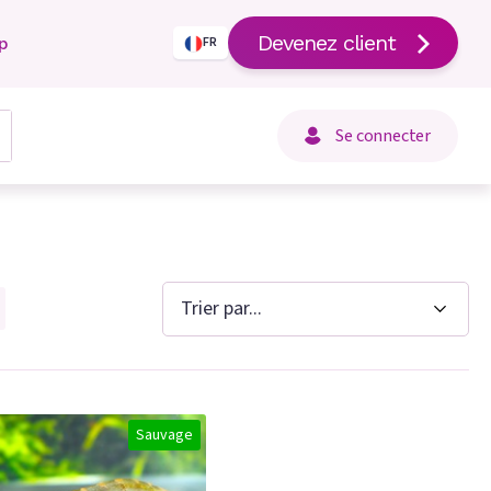
Devenez client
p
FR
Se connecter
Sauvage