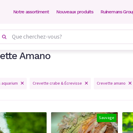
Notre assortiment
Nouveaux produits
Ruinemans Grou
ette Amano
s aquarium
Crevette crabe & Écrevisse
Crevette amano
Sauvage