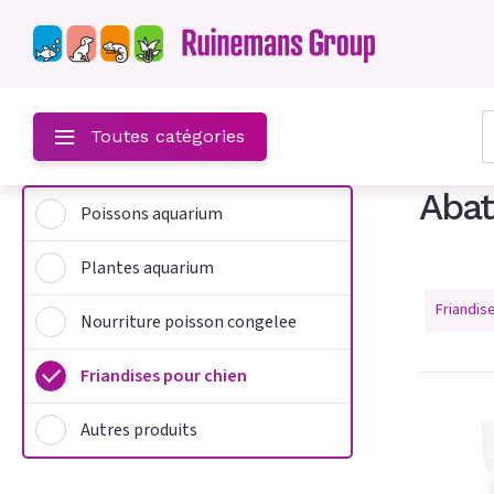
z-
Toutes catégories
Abat
Poissons aquarium
um
Plantes aquarium
m
Friandis
Nourriture poisson congelee
on congelee
Friandises pour chien
hien
Autres produits