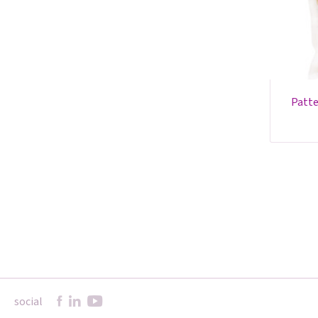
patte de poulet soufflée
social