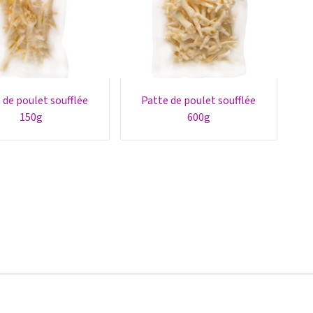
patte de poulet soufflée
150g
600g