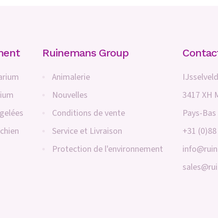
ment
Ruinemans Group
Contac
arium
Animalerie
IJsselveld
rium
Nouvelles
3417 XH 
ngelées
Conditions de vente
Pays-Bas
 chien
Service et Livraison
+31 (0)88
Protection de l'environnement
info@rui
sales@ru