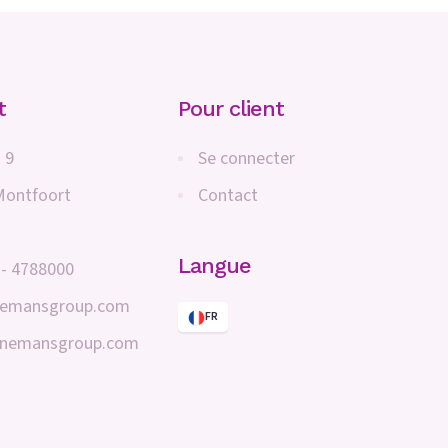
t
Pour client
 9
Se connecter
Montfoort
Contact
Langue
 - 4788000
nemansgroup.com
FR
inemansgroup.com