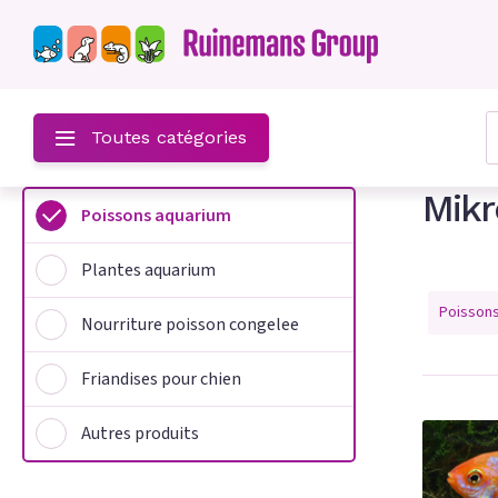
z-
Toutes catégories
Mik
Poissons aquarium
um
Plantes aquarium
m
Poisson
Nourriture poisson congelee
on congelee
Friandises pour chien
hien
Autres produits