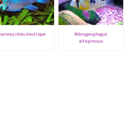
ramirezi bleu électrique
mikrogeophagus
altispinosus