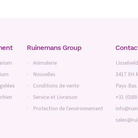
ment
Ruinemans Group
Contac
arium
Animalerie
IJsselveld
rium
Nouvelles
3417 XH 
ngelées
Conditions de vente
Pays-Bas
 chien
Service et Livraison
+31 (0)88
Protection de l'environnement
info@rui
sales@ru