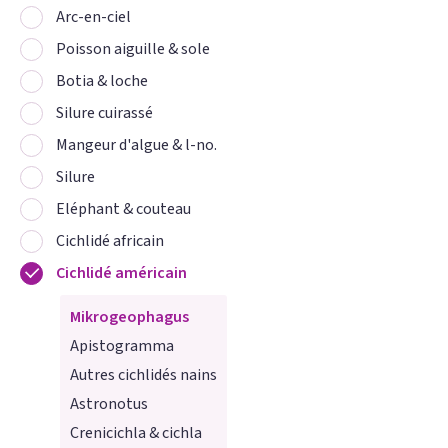
Arc-en-ciel
Poisson aiguille & sole
Botia & loche
Silure cuirassé
Mangeur d'algue & l-no.
Silure
Eléphant & couteau
Cichlidé africain
Cichlidé américain
Mikrogeophagus
Apistogramma
Autres cichlidés nains
Astronotus
Crenicichla & cichla