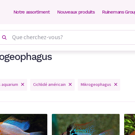
Notre assortiment
Nouveaux produits
Ruinemans Grou
rogeophagus
s aquarium
Cichlidé américain
Mikrogeophagus