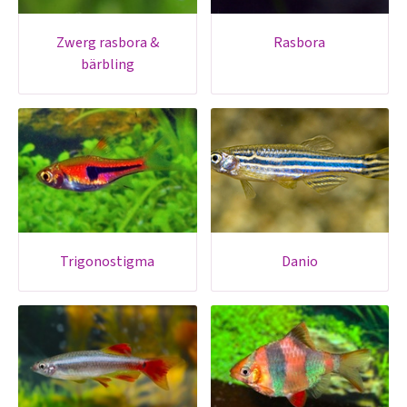
zwerg rasbora &
rasbora
bärbling
trigonostigma
danio