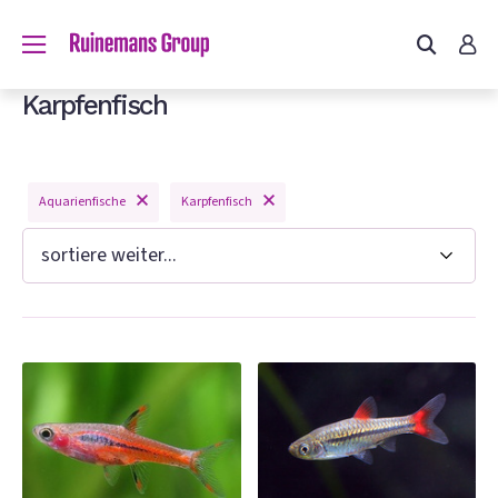
du?
Karpfenfisch
Aquarienfische
Karpfenfisch
n
e