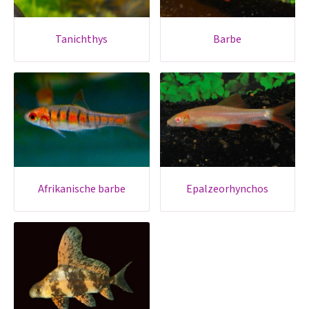
tanichthys
barbe
afrikanische barbe
epalzeorhynchos