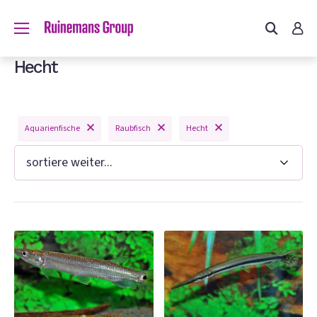
du?
Hecht
Aquarienfische
Raubfisch
Hecht
n
e