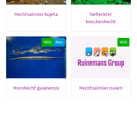
hechtsalmler hujeta
gefleckter
knochenhecht
Wild
Neu
Wild
hornhecht guianensis
hechtsalmler cuvieri