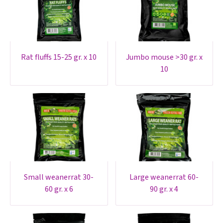
rat fluffs 15-25 gr. x 10
jumbo mouse >30 gr. x
10
small weanerrat 30-
large weanerrat 60-
60 gr. x 6
90 gr. x 4