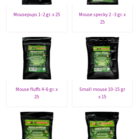
mousepups 1-2 gr. x 25
mouse specky 2 -3 gr. x
25
mouse fluffs 4-6 gr. x
small mouse 10-15 gr
25
x 15