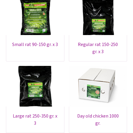
small rat 90-150 gr. x 3
regular rat 150-250
gr. x 3
large rat 250-350 gr. x
day old chicken 1000
3
gr.