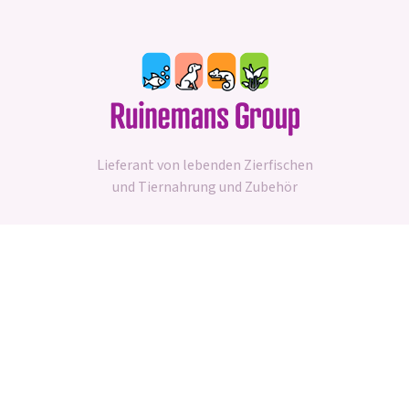
4Cats
Waterlooplein 179
Aalbers
Hoofdstraat 5
Lieferant von lebenden Zierfischen
und Tiernahrung und Zubehör
Kunde werden
Acanthicus - Dimitrios Lysikatos
IRAKLEIOY 16-18
Unser Sortiment
Aquarienfische
Agro dier en tuin
Aquarienpflanzen
Mamelis 14 A