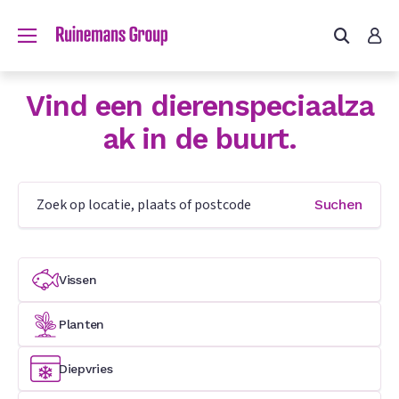
du?
Vind een dierenspeciaalza
ak in de buurt.
n
Suchen
Vissen
Planten
e
Diepvries