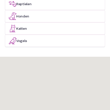
Reptielen
Honden
Katten
Vogels