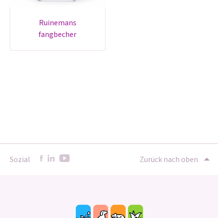
ruinemans
fangbecher
Sozial
Zurück nach oben