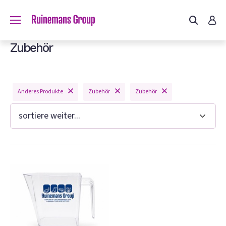
du?
Zubehör
Anderes Produkte
Zubehör
Zubehör
n
e