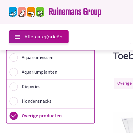
?
Alle categorieën
Toe
Aquariumvissen
Aquariumplanten
Overige
Diepvries
Hondensnacks
n
Overige producten