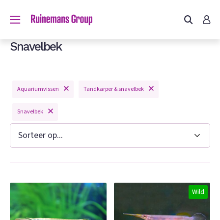
Snavelbek
Aquariumvissen
Tandkarper & snavelbek
Snavelbek
n
Wild