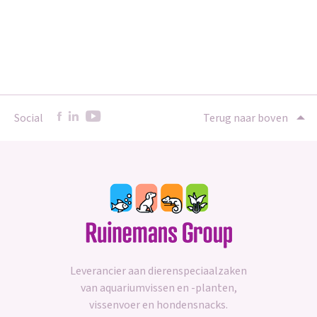
Social
Terug naar boven
Leverancier aan dierenspeciaalzaken
van aquariumvissen en -planten,
vissenvoer en hondensnacks.