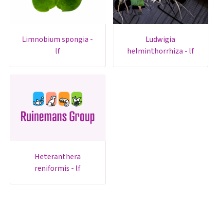
limnobium spongia -
ludwigia
lf
helminthorrhiza - lf
heteranthera
reniformis - lf