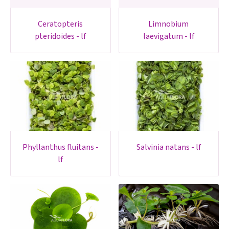
ceratopteris
limnobium
pteridoides - lf
laevigatum - lf
phyllanthus fluitans -
salvinia natans - lf
lf