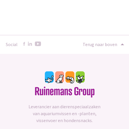
Social
Terug naar boven
Leverancier aan dierenspeciaalzaken
van aquariumvissen en -planten,
vissenvoer en hondensnacks.