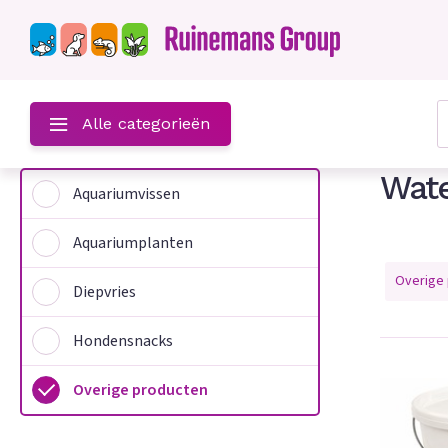
?
Alle categorieën
Wate
Aquariumvissen
Aquariumplanten
Overige
Diepvries
Hondensnacks
n
Overige producten