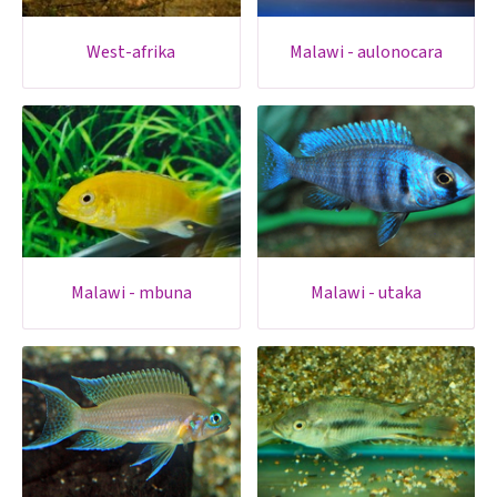
west-afrika
malawi - aulonocara
malawi - mbuna
malawi - utaka