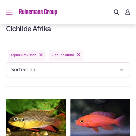
Cichlide Afrika
Aquariumvissen
Cichlide afrika
n