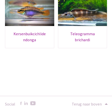
kersenbuikcichlide
teleogramma
ndonga
brichardi
Social
Terug naar boven