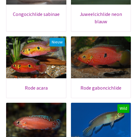
congocichlide sabinae
juweelcichlide neon
blauw
Nieuw
rode acara
rode gaboncichlide
Wild