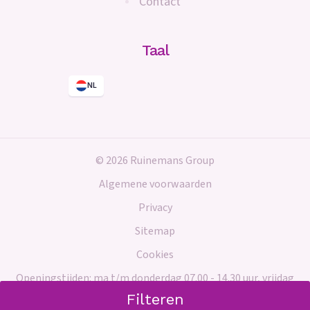
Contact
Taal
NL
© 2026 Ruinemans Group
Algemene voorwaarden
Privacy
Sitemap
Cookies
Openingstijden: ma t/m donderdag 07.00 - 14.30 uur, vrijdag
gesloten
Filteren