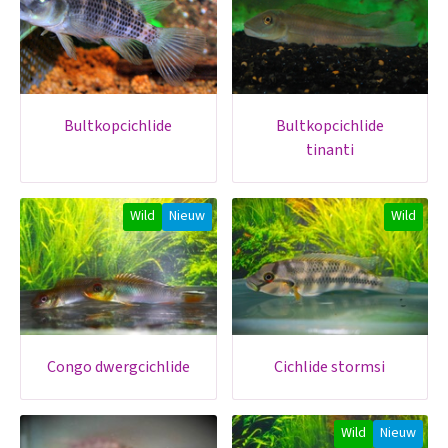
bultkopcichlide
bultkopcichlide
tinanti
Wild
Nieuw
Wild
congo dwergcichlide
cichlide stormsi
Wild
Nieuw