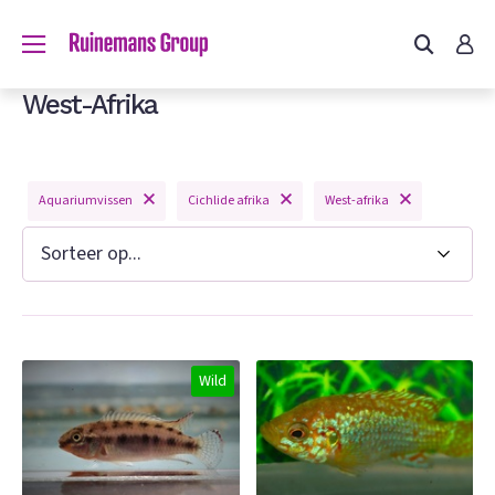
West-Afrika
Aquariumvissen
Cichlide afrika
West-afrika
Wild
n