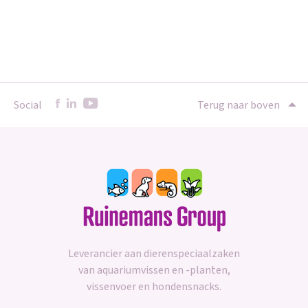
Social
Terug naar boven
Leverancier aan dierenspeciaalzaken
van aquariumvissen en -planten,
vissenvoer en hondensnacks.