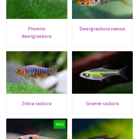
phoenix
dwergrasbora naevus
dwergrasbora
zebra rasbora
groene rasbora
Wild