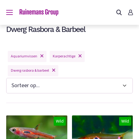
Dwerg Rasbora & Barbeel
Aquariumvissen
Karperachtige
Dwerg rasbora & barbeel
n
Wild
Wild