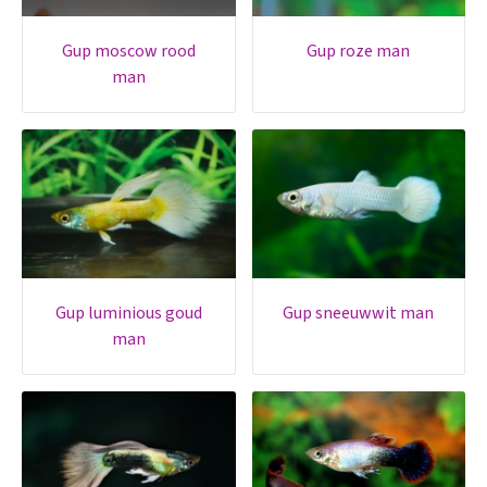
gup moscow rood
gup roze man
man
gup luminious goud
gup sneeuwwit man
man