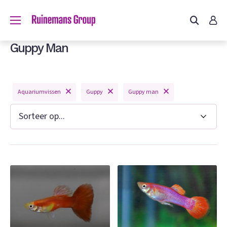
Guppy Man
Aquariumvissen
Guppy
Guppy man
n