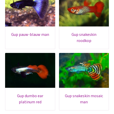
gup pauw-blauw man
gup snakeskin
roodkop
gup dumbo ear
gup snakeskin mosaic
platinum red
man