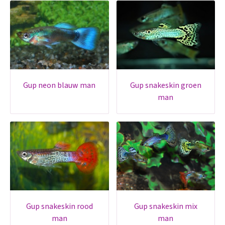
gup neon blauw man
gup snakeskin groen
man
gup snakeskin rood
gup snakeskin mix
man
man