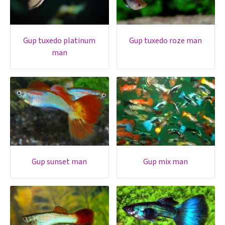
gup tuxedo platinum
gup tuxedo roze man
man
gup sunset man
gup mix man