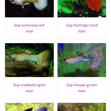
gup luminious wit
gup flamingo rood
man
man
gup snakeskin geel
gup mosaic groen
man
man