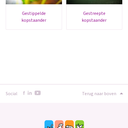
gestippelde
gestreepte
kopstaander
kopstaander
Social
Terug naar boven