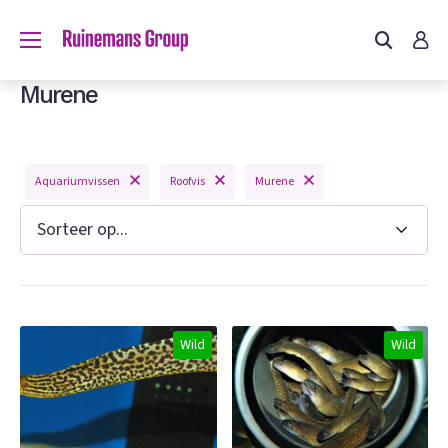
Murene
Aquariumvissen
Roofvis
Murene
Wild
Wild
n