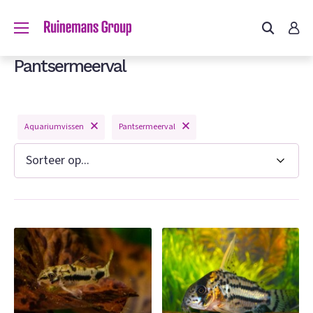
Pantsermeerval
Aquariumvissen
Pantsermeerval
n