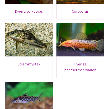
dwerg corydoras
corydoras
scleromystax
overige
pantsermeervallen