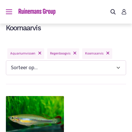
Koornaarvis
Aquariumvissen
Regenboogvis
Koornaarvis
n