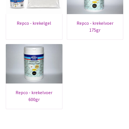
repco - krekelgel
repco - krekelvoer
175gr
repco - krekelvoer
600gr