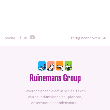
Social
Terug naar boven
Leverancier aan dierenspeciaalzaken
van aquariumvissen en -planten,
vissenvoer en hondensnacks.