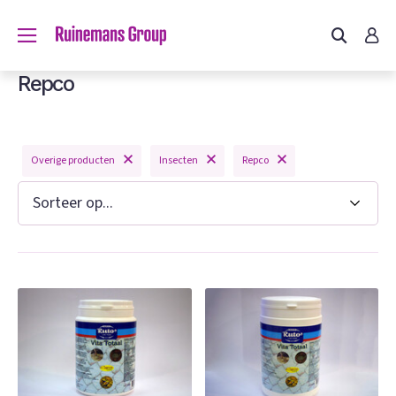
Repco
Overige producten
Insecten
Repco
n