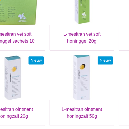
l-mesitran vet soft
nggel sachets 10
honinggel 20g
Nieuw
Nieuw
l-mesitran ointment
oningzalf 20g
honingzalf 50g