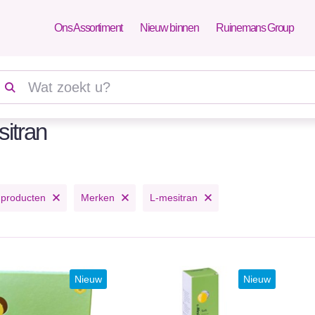
Ons Assortiment
Nieuw binnen
Ruinemans Group
itran
 producten
Merken
L-mesitran
Nieuw
Nieuw