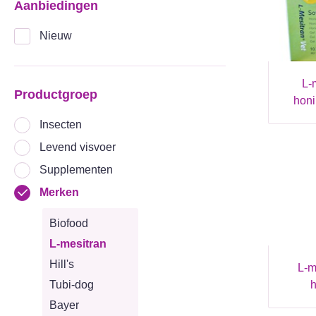
Aanbiedingen
Nieuw
l-mesitran vet soft
Productgroep
honi
Insecten
Levend visvoer
Supplementen
Merken
Biofood
L-mesitran
Hill's
l-mesitran ointment
h
Tubi-dog
Bayer