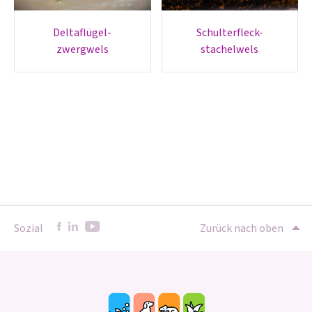
deltaflügel-
schulterfleck-
zwergwels
stachelwels
Sozial
Zurück nach oben