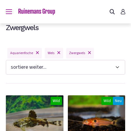
du?
Zwergwels
Aquarienfische
Wels
Zwergwels
n
Wild
Wild
Neu
e