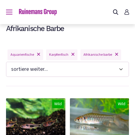
du?
Afrikanische Barbe
Aquarienfische
Karpfenfisch
Afrikanische barbe
n
Wild
Wild
e