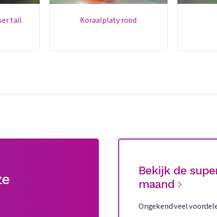
koraalplaty rood
Bekijk de supe
ze
maand
Ongekend veel voordele