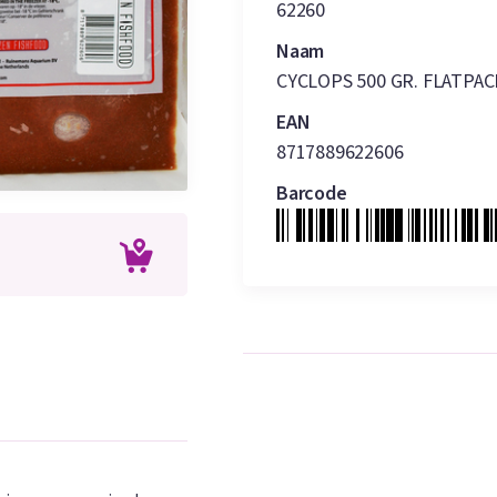
62260
Naam
CYCLOPS 500 GR. FLATPAC
EAN
8717889622606
Barcode