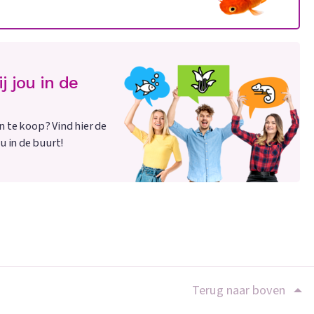
j jou in de
n te koop? Vind hier de
u in de buurt!
Terug naar boven