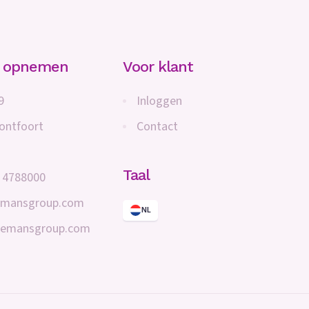
t opnemen
Voor klant
9
Inloggen
ontfoort
Contact
Taal
- 4788000
emansgroup.com
NL
nemansgroup.com