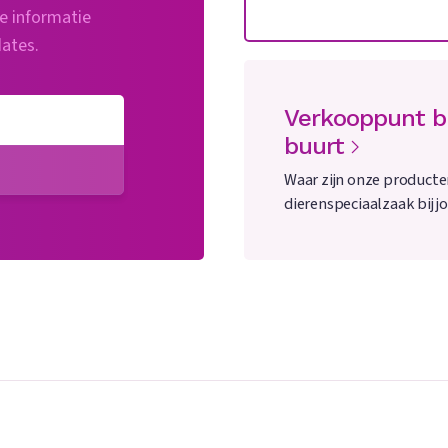
te informatie
dates.
Verkooppunt bi
buurt
!
Waar zijn onze producte
dierenspeciaalzaak bij jo