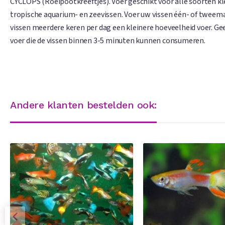
CYCLOPS (Roeipootkreeftjes). Voer geschikt voor alle soorten k
tropische aquarium- en zeevissen. Voer uw vissen één- of tweema
vissen meerdere keren per dag een kleinere hoeveelheid voer. Ge
voer die de vissen binnen 3-5 minuten kunnen consumeren.
Andere klanten bestelden ook: