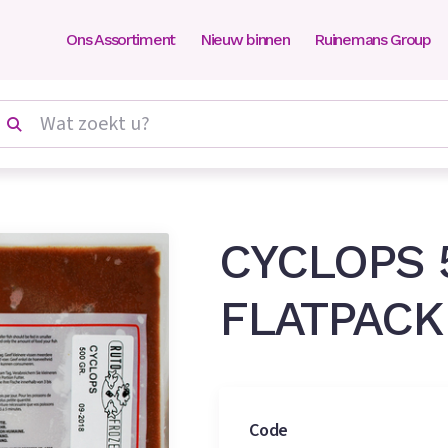
Ons Assortiment
Nieuw binnen
Ruinemans Group
vissenvoer
cyclops
cyclops 500 gr. flatpack
CYCLOPS 
FLATPACK
Code