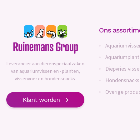
Ons assortim
Aquariumvisse
Aquariumplant
Leverancier aan dierenspeciaalzaken
Diepvries viss
van aquariumvissen en -planten,
vissenvoer en hondensnacks.
Hondensnacks
Overige produ
Klant worden