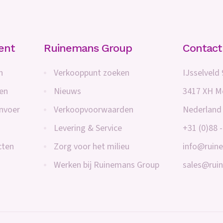
ent
Ruinemans Group
Contac
n
Verkooppunt zoeken
IJsselveld 
en
Nieuws
3417 XH M
envoer
Verkoopvoorwaarden
Nederland
Levering & Service
+31 (0)88 
cten
Zorg voor het milieu
info@ruin
Werken bij Ruinemans Group
sales@rui