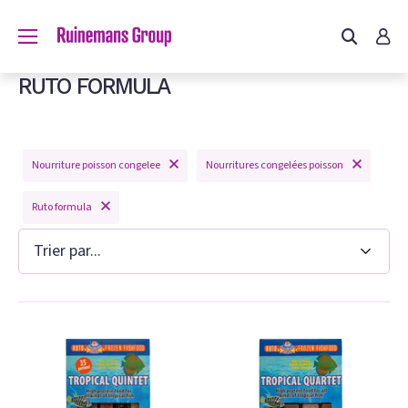
us?
RUTO FORMULA
um
Nourriture poisson congelee
Nourritures congelées poisson
m
Ruto formula
on congelee
hien