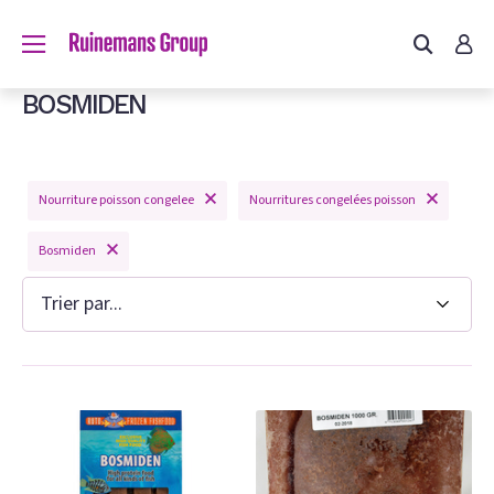
us?
BOSMIDEN
um
Nourriture poisson congelee
Nourritures congelées poisson
m
Bosmiden
on congelee
hien