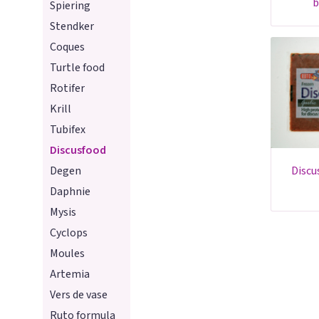
b
Spiering
Stendker
Coques
Turtle food
Rotifer
Krill
Tubifex
Discusfood
Degen
discusfood knoflook 500
Daphnie
Mysis
Cyclops
Moules
Artemia
Vers de vase
Ruto formula