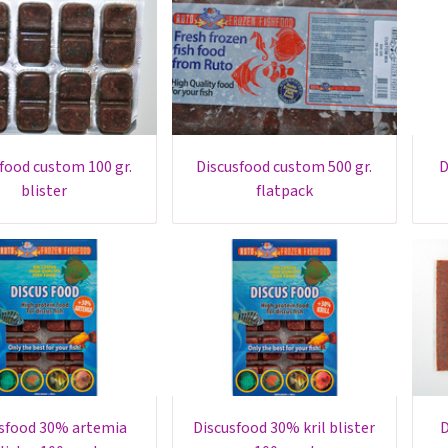
discusfood custom 500 gr.
blister
flatpack
discusfood 30% kril blister
discusfood excellen