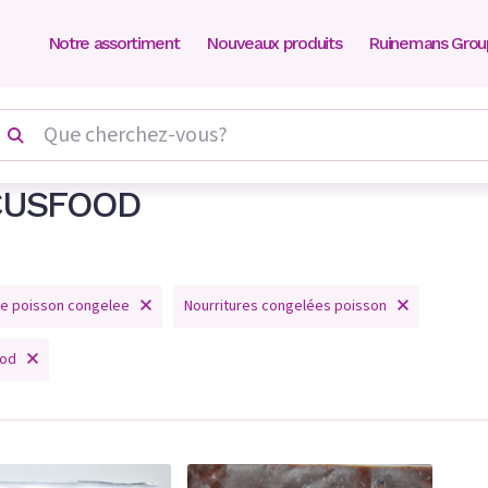
Notre assortiment
Nouveaux produits
Ruinemans Grou
CUSFOOD
re poisson congelee
Nourritures congelées poisson
ood