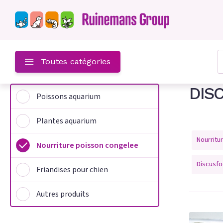
z-
Toutes catégories
DIS
Poissons aquarium
um
Plantes aquarium
m
Nourritu
Nourriture poisson congelee
on congelee
Discusf
Friandises pour chien
hien
Autres produits