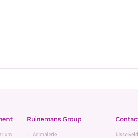
ment
Ruinemans Group
Contac
arium
Animalerie
IJsselveld