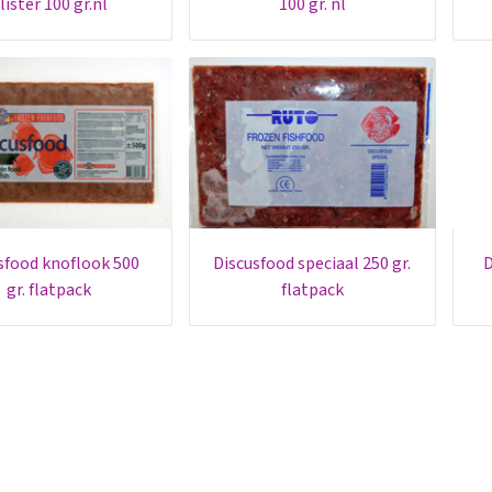
lister 100 gr.nl
100 gr. nl
discusfood speciaal 250 gr.
discusfood excellen
gr. flatpack
flatpack