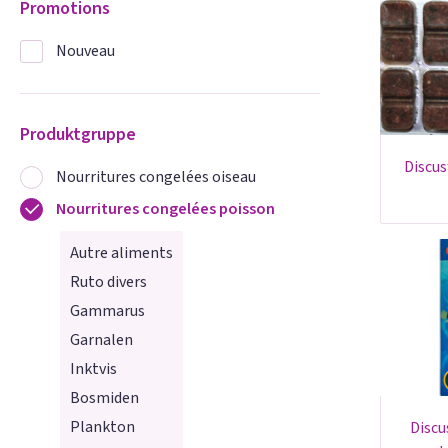
Promotions
Nouveau
Produktgruppe
discusfood custom 100 gr.
Nourritures congelées oiseau
Nourritures congelées poisson
Autre aliments
Ruto divers
Gammarus
Garnalen
Inktvis
Bosmiden
Plankton
discusfood 30% artemia