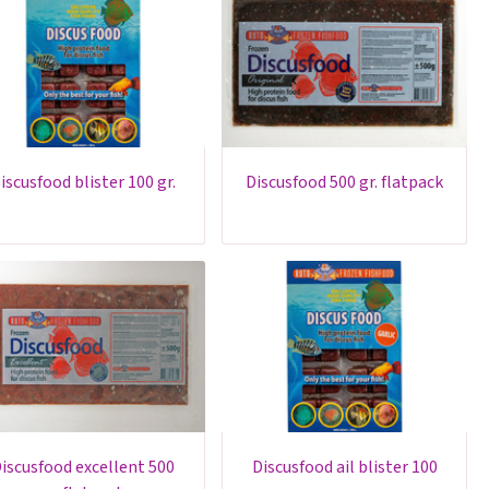
discusfood blister 100 gr.
discusfood 500 gr. flatpack
t 500
discusfood ail blister 100