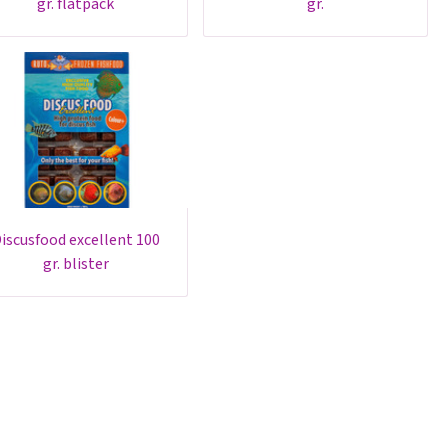
gr. flatpack
gr.
t 100
gr. blister